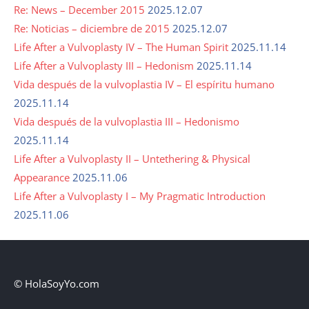
Re: News – December 2015
2025.12.07
Re: Noticias – diciembre de 2015
2025.12.07
Life After a Vulvoplasty IV – The Human Spirit
2025.11.14
Life After a Vulvoplasty III – Hedonism
2025.11.14
Vida después de la vulvoplastia IV – El espíritu humano
2025.11.14
Vida después de la vulvoplastia III – Hedonismo
2025.11.14
Life After a Vulvoplasty II – Untethering & Physical
Appearance
2025.11.06
Life After a Vulvoplasty I – My Pragmatic Introduction
2025.11.06
© HolaSoyYo.com