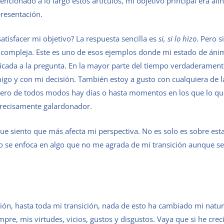
ncionado a lo largo estos artículos, mi objetivo principal era ali
presentación.
atisfacer mi objetivo? La respuesta sencilla es
si, si lo hizo
. Pero s
a compleja. Este es uno de esos ejemplos donde mi estado de áni
licada a la pregunta. En la mayor parte del tiempo verdaderamen
igo y con mi decisión. También estoy a gusto con cualquiera de l
s. Pero de todos modos hay días o hasta momentos en los que lo q
 precisamente galardonador.
ue siento que más afecta mi perspectiva. No es solo es sobre esta
o se enfoca en algo que no me agrada de mi transición aunque se
ión, hasta toda mi transición, nada de esto ha cambiado mi natur
pre, mis virtudes, vicios, gustos y disgustos. Vaya que si he cre