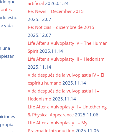
dido que
artificial
2026.01.24
 antes
Re: News – December 2015
odo esto.
2025.12.07
de vida
Re: Noticias – diciembre de 2015
2025.12.07
Life After a Vulvoplasty IV – The Human
n una
Spirit
2025.11.14
empiezan
Life After a Vulvoplasty III – Hedonism
2025.11.14
Vida después de la vulvoplastia IV – El
espíritu humano
2025.11.14
Vida después de la vulvoplastia III –
Hedonismo
2025.11.14
Life After a Vulvoplasty II – Untethering
& Physical Appearance
2025.11.06
biciones
Life After a Vulvoplasty I – My
 propia
Pragmatic Introduction
2025.11.06