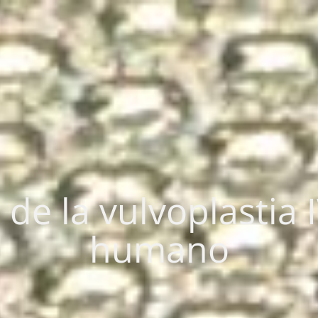
de la vulvoplastia IV
humano