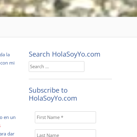
Search HolaSoyYo.com
da la
 con mi
Search
for:
Subscribe to
HolaSoyYo.com
do en un
s
ara dar