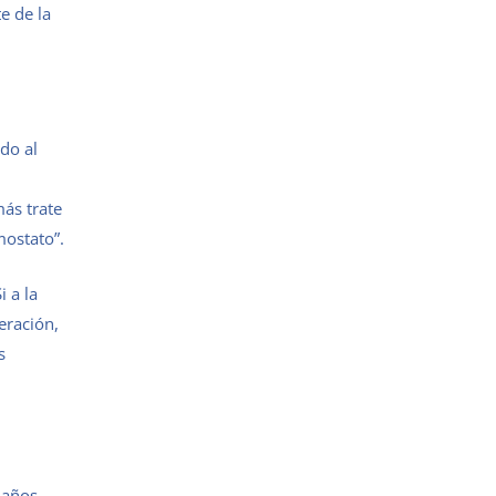
e de la
odo al
ás trate
mostato”.
 a la
eración,
s
 años.