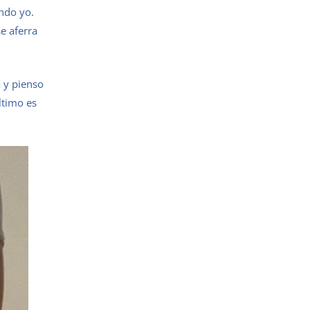
ndo yo.
e aferra
 y pienso
ltimo es