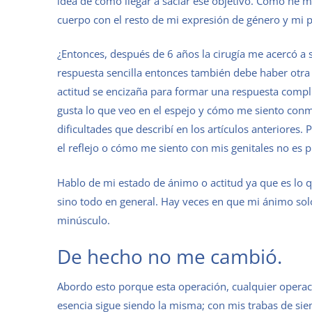
idea de cómo llegar a saciar ese objetivo. Como he me
cuerpo con el resto de mi expresión de género y mi 
¿Entonces, después de 6 años la cirugía me acercó a s
respuesta sencilla entonces también debe haber otr
actitud se encizaña para formar una respuesta comp
gusta lo que veo en el espejo y cómo me siento conm
dificultades que describí en los artículos anteriore
el reflejo o cómo me siento con mis genitales no es
Hablo de mi estado de ánimo o actitud ya que es lo q
sino todo en general. Hay veces en que mi ánimo sol
minúsculo.
De hecho no me cambió.
Abordo esto porque esta operación, cualquier operac
esencia sigue siendo la misma; con mis trabas de siem