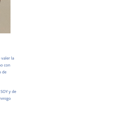
 valer la
no con
o de
E SOY y de
onmigo