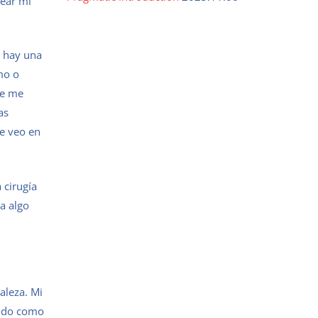
near mi
i hay una
mo o
te me
as
ue veo en
 cirugía
a algo
aleza. Mi
cido como