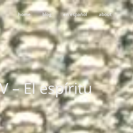
home
blog
en español
about
 – El espíritu