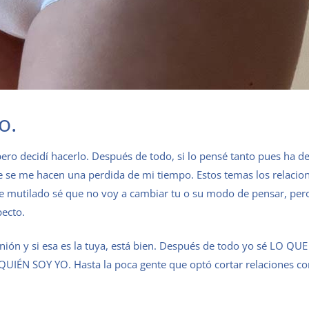
o.
ero decidí hacerlo. Después de todo, si lo pensé tanto pues ha de
 se me hacen una perdida de mi tiempo. Estos temas los relacio
bre mutilado sé que no voy a cambiar tu o su modo de pensar, per
pecto.
nión y si esa es la tuya, está bien. Después de todo yo sé LO QU
QUIÉN SOY YO. Hasta la poca gente que optó cortar relaciones c