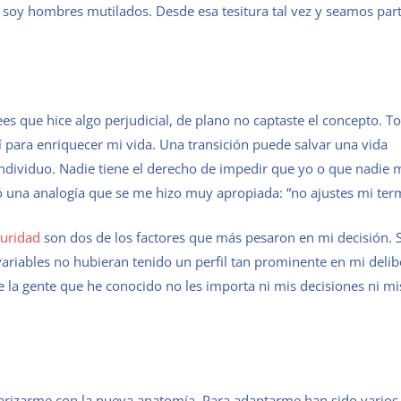
soy hombres mutilados. Desde esa tesitura tal vez y seamos part
rees que hice algo perjudicial, de plano no captaste el concepto. T
 para enriquecer mi vida. Una transición puede salvar una vida
ndividuo. Nadie tiene el derecho de impedir que yo o que nadie m
ó una analogía que se me hizo muy apropiada: “no ajustes mi ter
guridad
son dos de los factores que más pesaron en mi decisión. Si
variables no hubieran tenido un perfil tan prominente en mi delib
 la gente que he conocido no les importa ni mis decisiones ni mi
arizarme con la nueva anatomía. Para adaptarme han sido varios