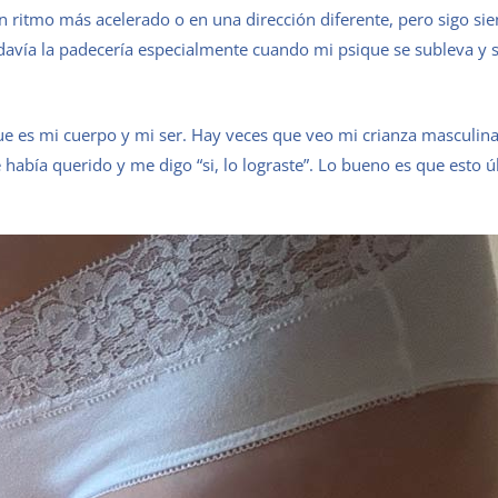
ritmo más acelerado o en una dirección diferente, pero sigo sie
vía la padecería especialmente cuando mi psique se subleva y s
e es mi cuerpo y mi ser. Hay veces que veo mi crianza masculina
 había querido y me digo “si, lo lograste”. Lo bueno es que esto ú