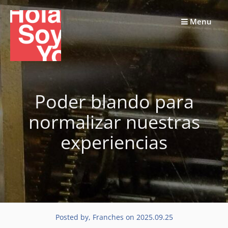
Skip
to
Menu
content
Poder blando para
normalizar nuestras
experiencias
Posted by, Franches on 2025.09.25