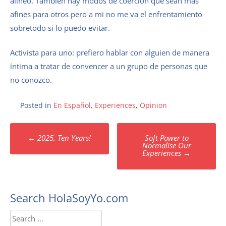
alineo. También hay modos de coerción que sean más
afines para otros pero a mi no me va el enfrentamiento
sobretodo si lo puedo evitar.
Activista para uno: prefiero hablar con alguien de manera
íntima a tratar de convencer a un grupo de personas que
no conozco.
Posted in
En Español
,
Experiences
,
Opinion
Post
←
2025. Ten Years!
Soft Power to
navigation
Normalise Our
Experiences
→
Search HolaSoyYo.com
Search